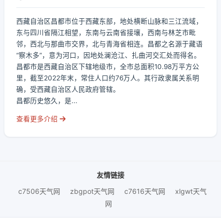
西藏自治区昌都市位于西藏东部，地处横断山脉和三江流域，
东与四川省隔江相望，东南与云南省接壤，西南与林芝市毗
邻，西北与那曲市交界，北与青海省相连。昌都之名源于藏语
“察木多”，意为河口，因地处澜沧江、扎曲河交汇处而得名。
昌都市是西藏自治区下辖地级市，全市总面积10.98万平方公
里，截至2022年末，常住人口约76万人。其行政隶属关系明
确，受西藏自治区人民政府管辖。
昌都历史悠久，是...
查看更多介绍
友情链接
c7506天气网
zbgpot天气网
c7616天气网
xlgwt天气
网