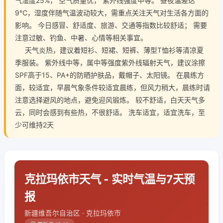
气湿度25%， 空气质量优， 紫外线强度中等。 昼夜温差达
9℃，湿度伴随气温波动较大，需重点关注天气对生活各方面的
影响。 今日感冒、舒适度、旅游、交通等指数比较舒适； 需要
注意过敏、钓鱼、中暑、心情等相关事宜。
天气炎热，建议着短衫、短裙、短裤、薄型T恤衫等清凉夏
季服装。 紫外线中等，属中等强度紫外线辐射天气，建议涂擦
SPF高于15、PA+的防晒护肤品，戴帽子、太阳镜。 在晨练方
面，较适宜，早晨气象条件较适宜晨练，但风力稍大，晨练时请
注意选择避风的地点，避免迎风锻炼。 较不舒适，白天天气多
云，同时会感到有些热，不很舒适。 洗车适宜，适宜洗车，至
少可维持2天
克拉玛依市天气 - 实时气温与7天预
报
新疆维吾尔自治区 · 克拉玛依市