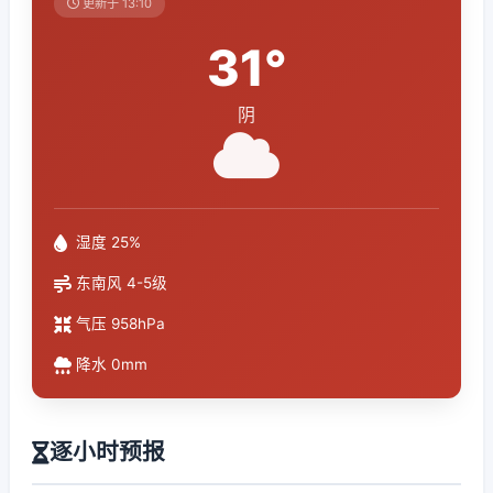
更新于 13:10
31°
阴
湿度 25%
东南风 4-5级
气压 958hPa
降水 0mm
逐小时预报