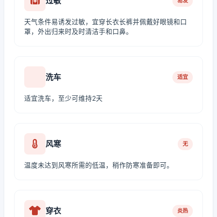
过敏
易发
天气条件易诱发过敏，宜穿长衣长裤并佩戴好眼镜和口
罩，外出归来时及时清洁手和口鼻。
洗车
适宜
适宜洗车，至少可维持2天
风寒
无
温度未达到风寒所需的低温，稍作防寒准备即可。
穿衣
炎热