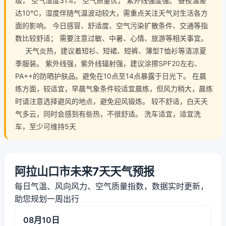
级， 空气湿度31%， 空气质量优， 紫外线强度强。 昼夜温差
达10℃，湿度伴随气温波动较大，需重点关注天气对生活各方
面的影响。 今日感冒、舒适度、空气污染扩散条件、交通等指
数比较舒适； 需要注意过敏、中暑、心情、旅游等相关事宜。
天气炎热，建议着短衫、短裙、短裤、薄型T恤衫等清凉夏
季服装。 紫外线强，紫外线辐射强，建议涂擦SPF20左右、
PA++的防晒护肤品。避免在10点至14点暴露于日光下。 在晨
练方面，较适宜，早晨气象条件较适宜晨练，但风力稍大，晨练
时请注意选择避风的地点，避免迎风锻炼。 较不舒适，白天天
气多云，同时会感到有些热，不很舒适。 洗车适宜，适宜洗
车，至少可维持5天
阿拉山口市未来7天天气预报
每日气温、风向风力、空气质量指数，数据实时更新，
助您规划一周出行
08月10日