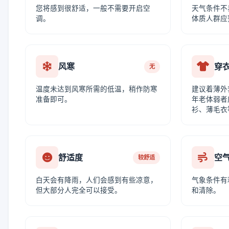
您将感到很舒适，一般不需要开启空
天气条件不
调。
体质人群应
风寒
穿
无
温度未达到风寒所需的低温，稍作防寒
建议着薄外
准备即可。
年老体弱者
衫、薄毛衣
舒适度
空
较舒适
白天会有降雨，人们会感到有些凉意，
气象条件有
但大部分人完全可以接受。
和清除。