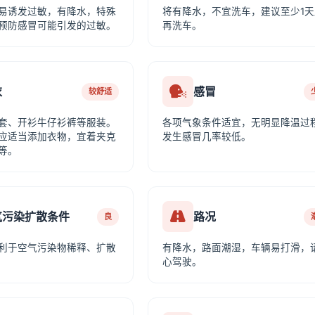
易诱发过敏，有降水，特殊
将有降水，不宜洗车，建议至少1天
预防感冒可能引发的过敏。
再洗车。
衣
感冒
较舒适
套、开衫牛仔衫裤等服装。
各项气象条件适宜，无明显降温过
应适当添加衣物，宜着夹克
发生感冒几率较低。
等。
气污染扩散条件
路况
良
利于空气污染物稀释、扩散
有降水，路面潮湿，车辆易打滑，
心驾驶。