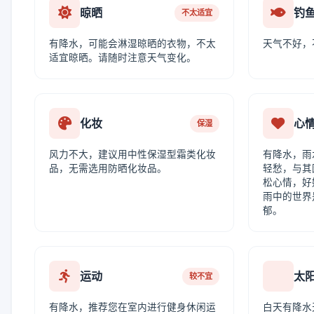
晾晒
钓
不太适宜
有降水，可能会淋湿晾晒的衣物，不太
天气不好，
适宜晾晒。请随时注意天气变化。
化妆
心
保湿
风力不大，建议用中性保湿型霜类化妆
有降水，雨
品，无需选用防晒化妆品。
轻愁，与其
松心情，好
雨中的世界
郁。
运动
太
较不宜
有降水，推荐您在室内进行健身休闲运
白天有降水