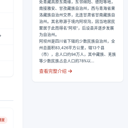
处青藏高原东南缘，东邻绵阳、德阳等地，
南接雅安、甘孜藏族自治州，西与青海省果
洛藏族自治州交界，北连甘肃省甘南藏族自
治州。其名称源于境内阿坝沟，因当地居民
聚居于此而得名“阿坝”，后设县并逐步发展
为自治州。
°
阿坝州是四川省下辖的少数民族自治州，全
州总面积83,426平方公里，辖13个县
（市），总人口约94万人，其中藏族、羌族
等少数民族占总人口的78%以...
查看完整介绍
适宜