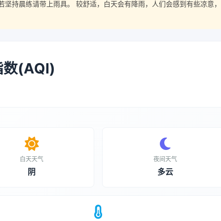
若坚持晨练请带上雨具。 较舒适，白天会有降雨，人们会感到有些凉意，
(AQI)
白天天气
夜间天气
阴
多云