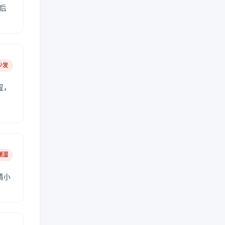
后
少发
程，
潮湿
请小