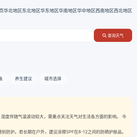
页
华北地区
东北地区
华东地区
华南地区
华中地区
西南地区
西北地区
查询天气
鱼
养生建议
城市选择
12℃，湿度伴随气温波动较大，需重点关注天气对生活各方面的影响。 今
防护。若长期在户外，建议涂擦SPF在8-12之间的防晒护肤品。