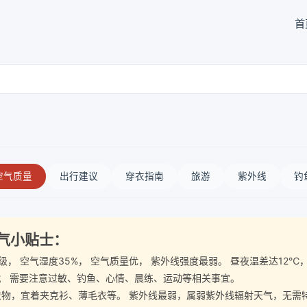
首
空气质量
出行建议
穿衣指南
旅游
紫外线
钓
天气小贴士：
4-5级， 空气湿度35%， 空气质量优， 紫外线强度最弱。 昼夜温差达
； 需要注意过敏、钓鱼、心情、晨练、运动等相关事宜。
宜着夹克衫、薄毛衣等。 紫外线最弱，属弱紫外线辐射天气，无需特别