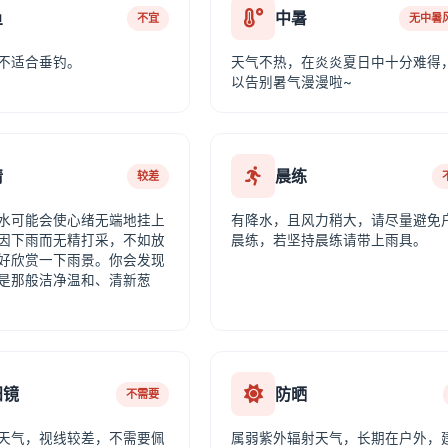
鱼
中暑
不宜
无中暑
不适合垂钓。
天气不热，在炎炎夏日中十分难得
以告别暑气漫漫啦~
情
晨练
较差
水可能会使心绪无端地挂上
有降水，且风力稍大，请尽量避免
因下雨而无精打采，不如放
晨练，若坚持晨练请带上雨具。
好欣赏一下雨景。你会发现
是那般洁净温和、清新葱
阳镜
防晒
不需要
天气，视线较差，不需要佩
属弱紫外辐射天气，长期在户外，