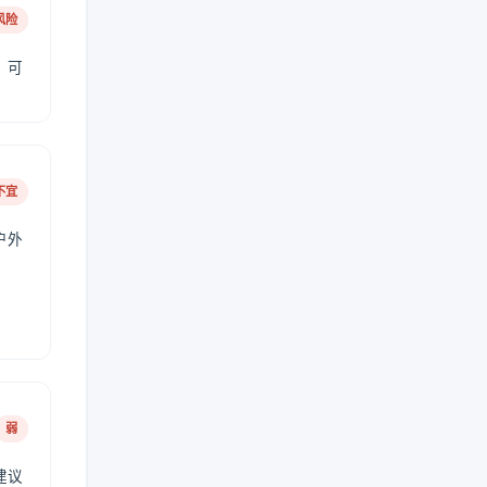
风险
，可
不宜
户外
弱
建议