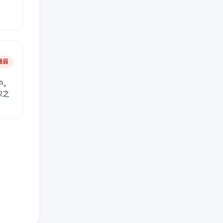
。
最弱
护。
2之