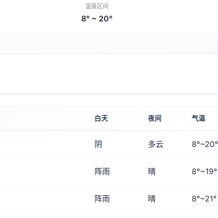
温度区间
8° ~ 20°
白天
夜间
气温
阴
多云
8°~20°
阵雨
晴
8°~19°
阵雨
晴
8°~21°