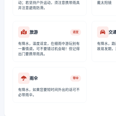
动；若坚持户外运动，须注意携带雨具
戴太阳镜
并注意避雨防滑。
旅游
交
适宜
有降水，温度适宜，在细雨中游玩别有
有降水，路
一番情调，可不要错过机会呦！但记得
故易发期，
出门要携带雨具。
雨伞
带伞
有降水，如果您要短时间外出的话可不
必带雨伞。