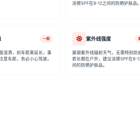
涂擦SPF在8-12之间的防晒护肤品
通
紫外线强度
一般
面湿滑，刹车距离延长，事
属弱紫外线辐射天气，无需特别防
注意车距，务必小心驾驶。
若长期在户外，建议涂擦SPF在8-1
间的防晒护肤品。