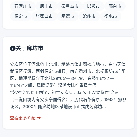
石家庄市
唐山市
秦皇岛市
邯郸市
邢台市
保定市
张家口市
承德市
沧州市
衡水市
关于廊坊市
安次区位于河北省中北部，地处京津走廊核心地带，东与天津
武清区接壤，西邻保定市雄县，南连霸州市，北接廊坊市广阳
区，地理坐标介于北纬39°05′—39°28′、东经116°22′—
116°47′之间，属暖温带半湿润大陆性季风气候。
“安次”之名始于西汉，初置安次县，取“安于次要位置”之意
（一说因境内有安次亭而得名），历代沿革有序，1983年撤县
设区，2000年随廊坊地区撤地设市正式成为廊坊...
查看更多介绍