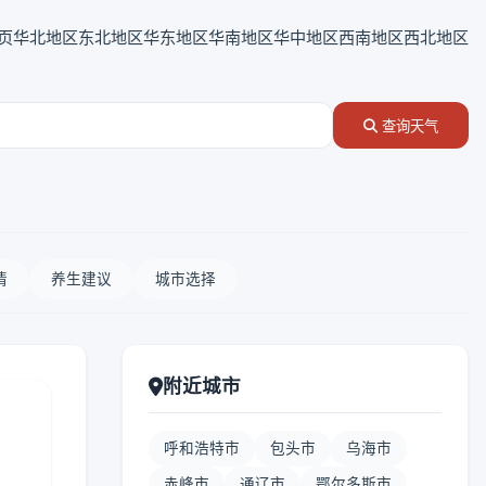
页
华北地区
东北地区
华东地区
华南地区
华中地区
西南地区
西北地区
查询天气
情
养生建议
城市选择
附近城市
呼和浩特市
包头市
乌海市
赤峰市
通辽市
鄂尔多斯市