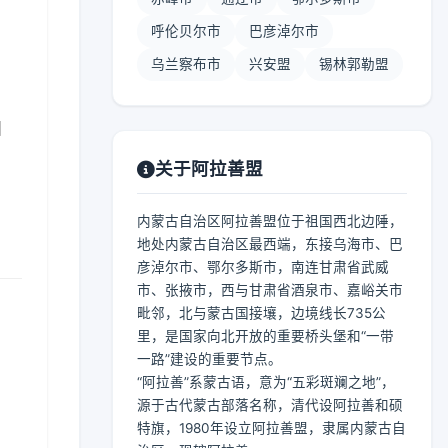
呼伦贝尔市
巴彦淖尔市
乌兰察布市
兴安盟
锡林郭勒盟
】
关于阿拉善盟
内蒙古自治区阿拉善盟位于祖国西北边陲，
地处内蒙古自治区最西端，东接乌海市、巴
彦淖尔市、鄂尔多斯市，南连甘肃省武威
市、张掖市，西与甘肃省酒泉市、嘉峪关市
毗邻，北与蒙古国接壤，边境线长735公
里，是国家向北开放的重要桥头堡和“一带
一路”建设的重要节点。
“阿拉善”系蒙古语，意为“五彩斑斓之地”，
源于古代蒙古部落名称，清代设阿拉善和硕
特旗，1980年设立阿拉善盟，隶属内蒙古自