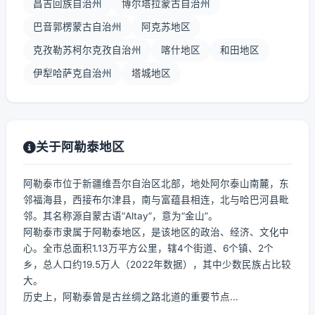
昌吉回族自治州
博尔塔拉蒙古自治州
巴音郭楞蒙古自治州
阿克苏地区
克孜勒苏柯尔克孜自治州
喀什地区
和田地区
伊犁哈萨克自治州
塔城地区
关于阿勒泰地区
阿勒泰市位于新疆维吾尔自治区北部，地处阿尔泰山南麓，东
邻福海县，西接布尔津县，南与富蕴县相连，北与哈巴河县毗
邻。其名称源自蒙古语“Altay”，意为“金山”。
阿勒泰市隶属于阿勒泰地区，是该地区的政治、经济、文化中
心。全市总面积1.13万平方公里，辖4个街道、6个镇、2个
乡，总人口约19.5万人（2022年数据），其中少数民族占比较
大。
历史上，阿勒泰曾是古丝绸之路北道的重要节点...