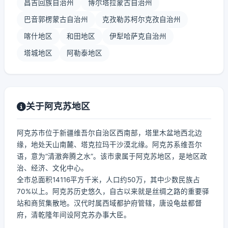
昌吉回族自治州
博尔塔拉蒙古自治州
巴音郭楞蒙古自治州
克孜勒苏柯尔克孜自治州
喀什地区
和田地区
伊犁哈萨克自治州
塔城地区
阿勒泰地区
关于阿克苏地区
阿克苏市位于新疆维吾尔自治区西南部，塔里木盆地西北边
缘，地处天山南麓、塔克拉玛干沙漠北缘。阿克苏系维吾尔
语，意为“清澈奔腾之水”。该市隶属于阿克苏地区，是地区政
治、经济、文化中心。
全市总面积14116平方千米，人口约50万，其中少数民族占
70%以上。阿克苏历史悠久，自古以来就是丝绸之路的重要驿
站和商贸集散地。汉代时属西域都护府管辖，唐设龟兹都督
府，清乾隆年间设阿克苏办事大臣。
...