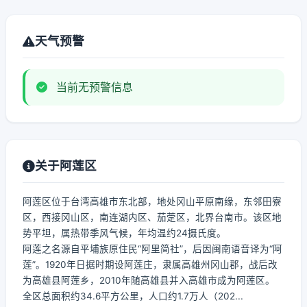
天气预警
当前无预警信息
关于阿莲区
阿莲区位于台湾高雄市东北部，地处冈山平原南缘，东邻田寮
区，西接冈山区，南连湖内区、茄萣区，北界台南市。该区地
势平坦，属热带季风气候，年均温约24摄氏度。
阿莲之名源自平埔族原住民“阿里简社”，后因闽南语音译为“阿
莲”。1920年日据时期设阿莲庄，隶属高雄州冈山郡，战后改
为高雄县阿莲乡，2010年随高雄县并入高雄市成为阿莲区。
全区总面积约34.6平方公里，人口约1.7万人（202...