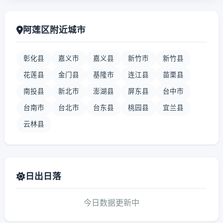
阿莲区附近城市
彰化县
嘉义市
嘉义县
新竹市
新竹县
花莲县
金门县
基隆市
连江县
苗栗县
南投县
新北市
澎湖县
屏东县
台中市
台南市
台北市
台东县
桃园县
宜兰县
云林县
日出日落
今日数据更新中