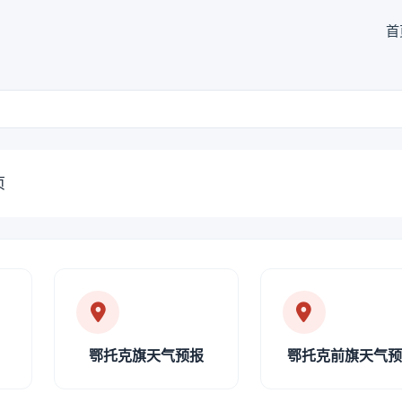
首
页
鄂托克旗天气预报
鄂托克前旗天气