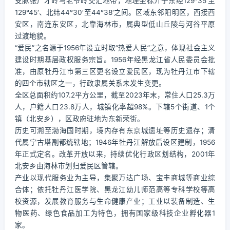
支脉张广才岭与老爷岭交汇地带，地理坐标介于东经129°35′至
129°45′、北纬44°30′至44°38′之间。区域东邻阳明区，西接西
安区，南连东安区，北靠海林市，属典型低山丘陵与河谷平原
过渡地貌。
“爱民”之名源于1956年设立时取“热爱人民”之意，体现社会主义
建设时期基层政权服务宗旨。1956年经黑龙江省人民委员会批
准，由原牡丹江市第三区更名设立爱民区，现为牡丹江市下辖
的四个市辖区之一，行政隶属关系未发生变更。
全区总面积约107.2平方公里，截至2023年末，常住人口25.3万
人，户籍人口23.8万人，城镇化率超98%。下辖5个街道、1个
镇（北安乡），区政府驻地为东新荣街。
历史可溯至渤海国时期，境内存有东京城遗址等历史遗存；清
代属宁古塔副都统辖地；1946年牡丹江解放后设区建制，1956
年正式定名。改革开放以来，持续优化行政区划结构，2001年
北安乡由海林市划归爱民区管辖。
产业以现代服务业为主导，集聚万达广场、宝丰商城等商业综
合体；依托牡丹江医学院、黑龙江幼儿师范高等专科学校等高
校资源，发展教育服务与生命健康产业；工业以装备制造、生
物医药、绿色食品加工为特色，拥有国家级科技企业孵化器1
家。