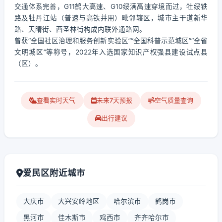
交通体系完善，G11鹤大高速、G10绥满高速穿境而过，牡绥铁
路及牡丹江站（普速与高铁并用）毗邻辖区，城市主干道新华
路、天晴街、西圣林街构成内联外通路网。
曾获“全国社区治理和服务创新实验区”“全国科普示范城区”“全省
文明城区”等称号，2022年入选国家知识产权强县建设试点县
（区）。
查看实时天气
未来7天预报
空气质量查询
出行建议
爱民区附近城市
大庆市
大兴安岭地区
哈尔滨市
鹤岗市
黑河市
佳木斯市
鸡西市
齐齐哈尔市